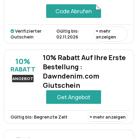
Code Abrufen
Verifizierter
Gültig bis:
mehr
Gutschein
02.11.2026
anzeigen
Eine besondere Gelegenheit besteht darin, dass
Einzelpersonen 10% Rabatt auf alle verfügbaren Artikel
10% Rabatt Auf Ihre Erste
10%
der gesamten Dawn Denim-Kollektion erhalten, indem sie
Bestellung :
RABATT
während des Kaufvorgangs den bereitgestellten
Dawndenim.com
Rabattcode verwenden.
ANGEBOT
Giutschein
Get Angebot
Gültig bis: Begrenzte Zeit
mehr anzeigen
Erhalten Sie einen Willkommensrabatt von 10 % auf Ihre
allererste Bestellung. So können Erstkäufer gleich zu