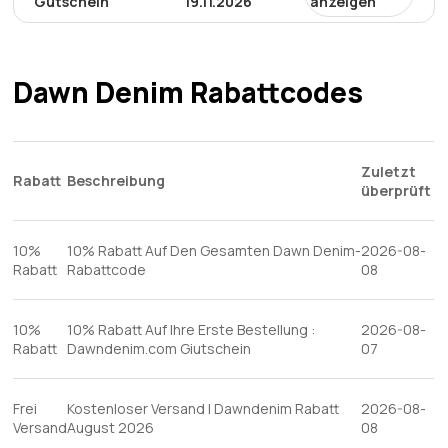
Gutschein
19.11.2026
anzeigen
Profitieren Sie von satten 10% Rabatt auf alle Artikel im
Warenkorb, indem Sie den Rabattcode Dawndenim
anwenden. So erhalten Sie während des
Dawn Denim Rabattcodes
Einkaufserlebnisses großzügige Einsparungen bei allen
verfügbaren Produkten.
Zuletzt
Rabatt
Beschreibung
überprüft
10%
10% Rabatt Auf Den Gesamten Dawn Denim-
2026-08-
Rabatt
Rabattcode
08
10%
10% Rabatt Auf Ihre Erste Bestellung :
2026-08-
Rabatt
Dawndenim.com Giutschein
07
Frei
Kostenloser Versand | Dawndenim Rabatt
2026-08-
Versand
August 2026
08